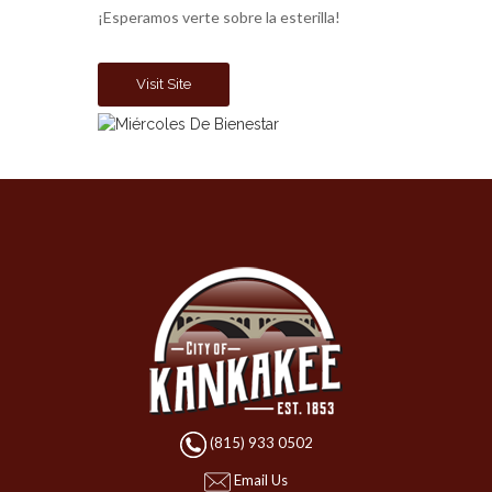
¡Esperamos verte sobre la esterilla!
Visit Site
(815) 933 0502
Email Us