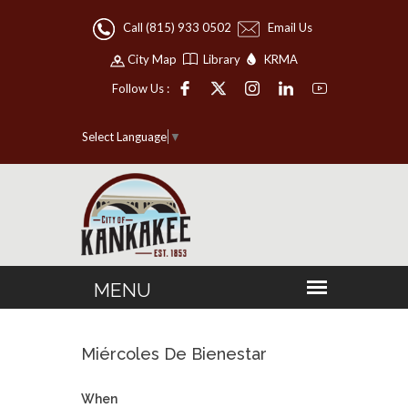
Call (815) 933 0502
Email Us
City Map
Library
KRMA
Follow Us :
Select Language
▼
Miércoles De Bienestar
When